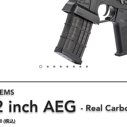
TEMS
2 inch AEG
- Real Carb
0 (税込)