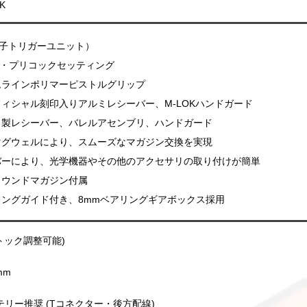
K
 （電子トリガーユニット）
クル・プリコックセッティング
ムラインポリマーピストルグリップ
MSオフィシャル刻印入りアルミレシーバー、M-LOKハンドガード
ミ製レシーバー、バレルアセンブリ、ハンドガード
ブマグウェルにより、スムーズなマガジン交換を実現
バーにより、光学機器やその他のアクセサリの取り付けが簡単
250ラウンドマガジン付属
ングガイド付き、8mmベアリングギアボックス採用
(ストック調整可能)
mm
oバッテリー推奨 (Tコネクター・後方配線)