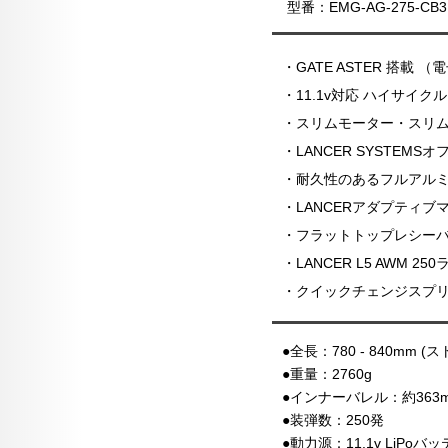
​型番：EMG-AG-275-CB3
・GATE ASTER 搭載
・11.1v対応 ハイサイ
​・スリムモーター・スリ
・LANCER SYSTE
・耐久性のあるフルアル
・LANCERアダプティ
・フラットトップレシー
・LANCER L5 AWM 
・クイックチェンジスプリ
●全長：780 - 840mm 
●重量：2760g
●インナーバレル：約363
●装弾数：250発
​●動力源：11.1v LiP