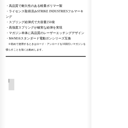
・高品質で耐久性のある軽量ポリマー製
・ライセンス取得済みSTRIKE INDUSTRIESフルマーキ
ング
・スプリング給弾式で大容量250発
・高強度スプリングが確実な給弾を実現
・マガジン本体に高品質のレーザーエッチングデザイン
・M4/M16スタンダード電動ガンシリーズ互換
※初めて使用するときはロード・アンロードを10回行いマガジンを
慣らすことを強くお勧めします。
関連アクセサリー
ダークアース